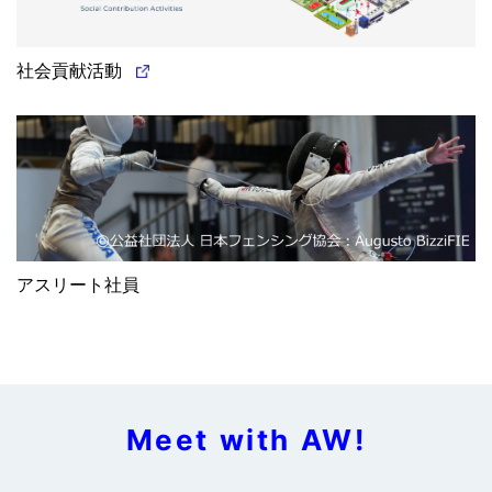
2026年08月03日
2026年08月03日
ニュースリリース
ニュースリリース
お知らせ
農業・食品事業
社会貢献活動
スイーツ事業の譲渡に関するお知らせ
適時開示
決算
（開示事項の追加）「過年度の有価証券報告書等の訂正報
2026年3月期決算 質疑応答要旨を掲載しました
2026年06月11日
告書の提出および過年度の決算短信等の訂正に関するお知
（771KB）
らせ」の一部追加について
（173KB）
ニュースリリース
2026年08月03日
株主総会
2026年07月31日
お知らせ
議決権行使助言会社Glass Lewis社による当社第26期定時
ニュースリリース
株主総会議案に対する賛成推奨レポートについて
アスリート社員
アスリート社員
フェンシング 世界選手権大会でアスリート社員 上野優佳
ガバナンス
2026年06月10日
コーポレート・ガバナンスに関する報告書 2026/07/31を
選手が団体で銅メダルを獲得！
掲載しました
（268KB）
ニュースリリース
2026年07月28日
株主総会
2026年07月31日
お知らせ
議決権行使助言会社ISS社による当社第26期定時株主総会
Meet with AW!
ニュースリリース
議案に対する賛成推奨レポートについて
アスリート社員
フェンシング 世界選手権大会 女子フルーレ個人でアスリ
適時開示