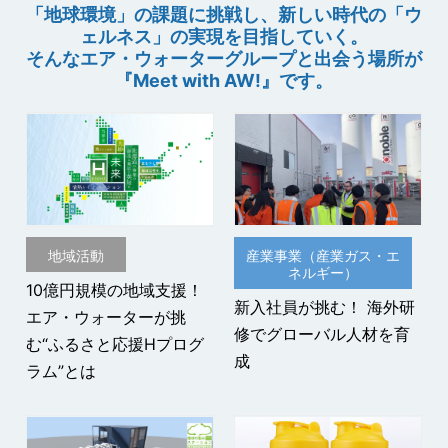
2026年06月04日
「改善計画・状況報告書」の公表に関するお知らせ
ート社員 上野優佳選手が銅メダルを獲得！～同大会・種
「地球環境」の課題に挑戦し、新しい時代の「ウ
ェルネス」の実現を目指していく。
目での個人メダル獲得は、日本初の快挙～
（1,242KB）
ニュースリリース
そんなエア・ウォーターグループと出会う場所が
企業情報
『Meet with AW!』です。
2026年07月31日
2026年05月18日
組織変更および役員等の主要人事異動のお知らせ
ニュースリリース
お知らせ
（143KB）
アスリート社員
適時開示
第26期（2026年3月期）有価証券報告書の連結財務諸表
フェンシング 女子フルーレ グランプリ大会でアスリート
に係る監査報告書の限定付適正意見に関するお知らせ
社員 上野優佳選手が銀メダルを獲得！～GP大会でのメダ
ル獲得は、自身初の快挙～
（273KB）
地域活動
産業事業（産業ガス・エ
ネルギー）
10億円規模の地域支援！
新入社員が挑む！ 海外研
エア・ウォーターが挑
修でグローバル人材を育
む“ふるさと応援Hプログ
成
ラム”とは