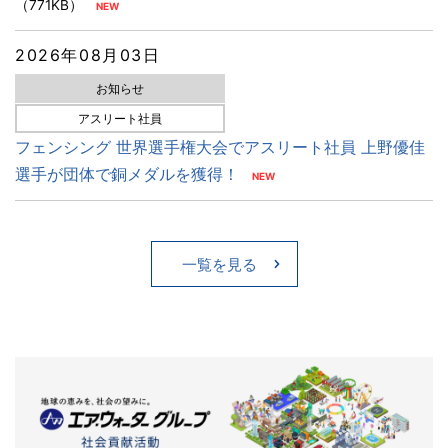
（771KB）
2026年08月03日
お知らせ
アスリート社員
フェンシング 世界選手権大会でアスリート社員 上野優佳
選手が団体で銅メダルを獲得！
一覧を見る
2026年08月07日
2026年08月07日
2026年08月03日
ニュースリリース
ニュースリリース
お知らせ
適時開示
その他
決算
令和8年熊本地震に対する支援について
譲渡制限付株式報酬としての自己株式の処分の払込完了に
2026年3月期決算 決算説明スクリプトを掲載しました
関するお知らせ
（2,355KB）
（93KB）
2026年06月15日