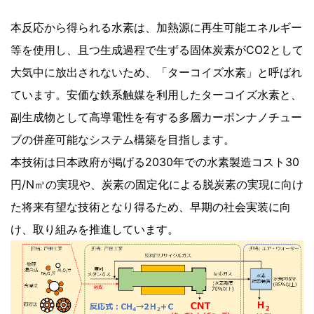
本反応から得られる水素は、加熱源に再生可能エネルギー
等を使用し、且つ生成過程で生ずる固体炭素がCO2として
大気中に放出されないため、「ターコイズ水素」と呼ばれ
ています。安価な鉄系触媒を利用したターコイズ水素と、
副生成物として高導電性を有する多層カーボンナノチュー
ブの併産可能なシステム構築を目指します。
本技術は日本政府が掲げる2030年での水素製造コスト30
円/N㎥の実現や、炭素の固定化による脱炭素の実現に向け
た将来有望な技術となり得るため、早期の社会実装に向
け、取り組みを推進しています。