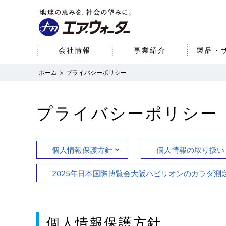
会社情報
事業紹介
製品・
プライバシーポリシー
会社情報
事業紹介
研究開発
サステナビリティ
株主・投資家情報
経営理念
産業事業（産業ガス・エネ
サステナブルビジョン
経営方針
基本情報
医療事業
研究開発体制
環境
財務データ
プライバシーポリシー
研究開発への取り組み
ルギー）
パーパス
SDGsへの取り組み
役員一覧
社会
コーポレート・ガ
個人情報保護方針
個人情報の取り扱い
2025年日本国際博覧会大阪パビリオンのカラダ測
個人情報保護方針