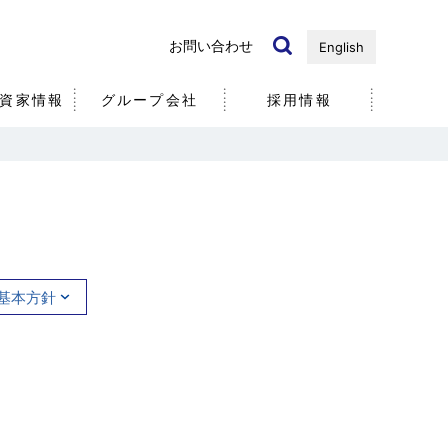
お問い合わせ
English
資家情報
グループ会社
採用情報
国内・海外）
ノベーション
リ
近年の研究開発事例
個人投資家の皆様へ
社
社員
5分で分かる
基本方針
エア・ウォーター