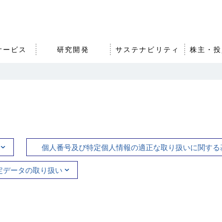
サービス
研究開発
サステナビリティ
株主・投
沿革・歴史
農業・食品事業
知的財産戦略
株式・社債情報
事業拠点（
その他事業
オープンイ
IRライブラ
組織図
グループ会
バナンス
エア・ウォーターの強みと
アスリート
個人番号及び特定個人情報の適正な取り扱いに関する
事業成長戦略
定データの取り扱い