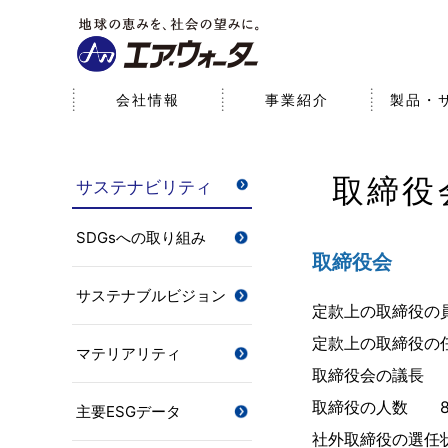
会社情報
事業紹介
製品・
会社情報
事業紹介
研究開発
サステナビリティ
株主・投資家情報
取締役
サステナビリティ
経営理念
産業事業（産業ガス・エネ
サステナブルビジョン
経営方針
基本情報
医療事業
研究開発体制
環境
財務データ
研究開発への取り組み
ルギー）
SDGsへの取り組み
パーパス
SDGsへの取り組み
役員一覧
社会
取締役会
コーポレート・ガ
サステナブルビジョン
定款上の取締役の
定款上の取締役の
マテリアリティ
取締役会の議長
取締役の人数 
主要ESGデータ
社外取締役の選任