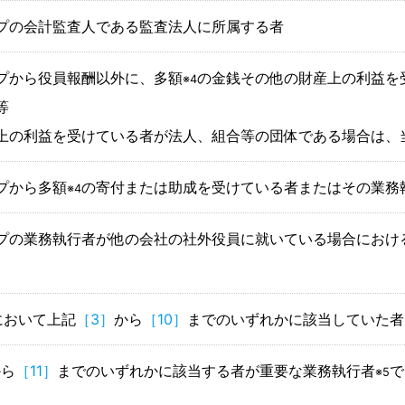
プの会計監査人である監査法人に所属する者
プから役員報酬以外に、多額
の金銭その他の財産上の利益を
※4
等
上の利益を受けている者が法人、組合等の団体である場合は、
プから多額
の寄付または助成を受けている者またはその業務
※4
プの業務執行者が他の会社の社外役員に就いている場合におけ
において上記
［3］
から
［10］
までのいずれかに該当していた者
から
［11］
までのいずれかに該当する者が重要な業務執行者
で
※5