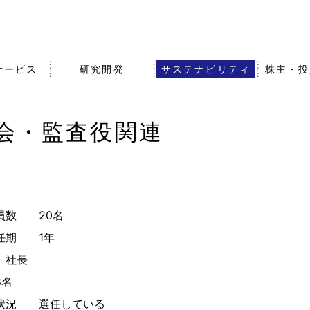
サービス
研究開発
サステナビリティ
株主・投
会・監査役関連
沿革・歴史
農業・食品事業
知的財産戦略
株式・社債情報
事業拠点（
その他事業
オープンイ
IRライブラ
組織図
グループ会
バナンス
エア・ウォーターの強みと
アスリート
事業成長戦略
員数 20名
任期 1年
 社長
8名
状況 選任している