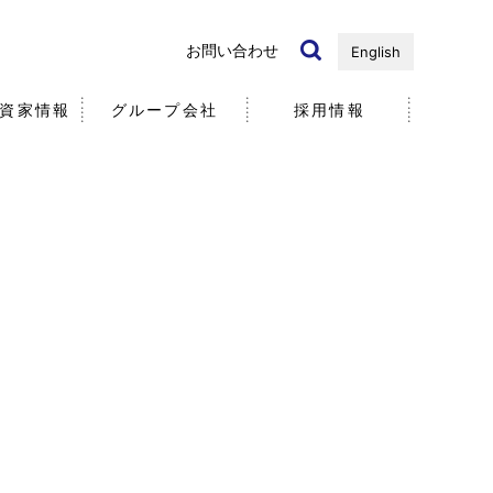
お問い合わせ
English
資家情報
グループ会社
採用情報
国内・海外）
ノベーション
リ
近年の研究開発事例
個人投資家の皆様へ
社
社員
5分で分かる
エア・ウォーター