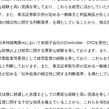
な経験と高い見識を有しており、これらを経営に活かしていた
す。また、東京証券取引所が定める一般株主と利益相反が生じ
員の独立性に関する判断基準」を満たしていることから、独立
本特殊陶業㈱において米国子会社のController・CFOを
な財務および経営に関する豊富な経験を有しております。また
常勤監査等委員として経営監督の経験も有しており、これらを
ると判断しております。また、東京証券取引所が定める一般株
社が定める「社外役員の独立性に関する判断基準」を満たして
社法務に精通した弁護士としての豊富な経験と高い見識を有し
監督に関する十分な知見を備えていることから、これらを当社