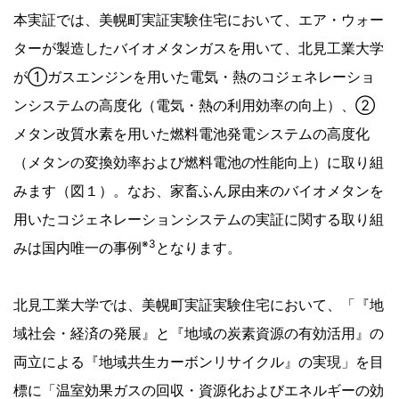
本実証では、美幌町実証実験住宅において、エア・ウォー
ターが製造したバイオメタンガスを用いて、北見工業大学
が①ガスエンジンを用いた電気・熱のコジェネレーショ
ンシステムの高度化（電気・熱の利用効率の向上）、②
メタン改質水素を用いた燃料電池発電システムの高度化
（メタンの変換効率および燃料電池の性能向上）に取り組
みます（図１）。なお、家畜ふん尿由来のバイオメタンを
用いたコジェネレーションシステムの実証に関する取り組
※3
みは国内唯一の事例
となります。
北見工業大学では、美幌町実証実験住宅において、「『地
域社会・経済の発展』と『地域の炭素資源の有効活用』の
両立による『地域共生カーボンリサイクル』の実現」を目
標に「温室効果ガスの回収・資源化およびエネルギーの効