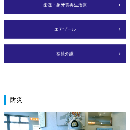
歯髄・象牙質再生治療
エアゾール
福祉介護
防災