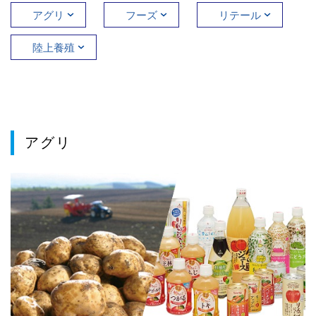
アグリ
フーズ
リテール
陸上養殖
アグリ