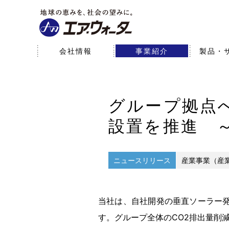
会社情報
事業紹介
製品・
会社情報
事業紹介
研究開発
サステナビリティ
株主・投資家情報
グループ拠点へ
経営理念
産業事業（産業ガス・エネ
サステナブルビジョン
経営方針
基本情報
医療事業
研究開発体制
環境
財務データ
研究開発への取り組み
ルギー）
設置を推進 ～
パーパス
SDGsへの取り組み
役員一覧
社会
コーポレート・ガ
ニュースリリース
産業事業（産
当社は、自社開発の垂直ソーラー発
す。グループ全体のCO2排出量削