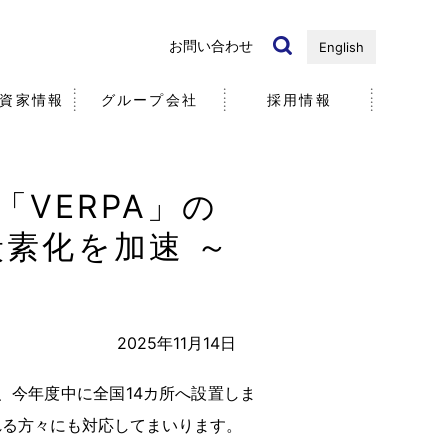
お問い合わせ
English
資家情報
グループ会社
採用情報
VERPA」の
国内・海外）
ノベーション
リ
近年の研究開発事例
個人投資家の皆様へ
炭素化を加速 ～
社
社員
5分で分かる
エア・ウォーター
2025年11月14日
、今年度中に全国14カ所へ設置しま
れる方々にも対応してまいります。