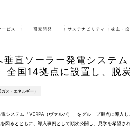
サービス
研究開発
サステナビリティ
株主・投
垂直ソーラー発電システム「
沿革・歴史
農業・食品事業
知的財産戦略
株式・社債情報
事業拠点（
その他事業
オープンイ
IRライブラ
 全国14拠点に設置し、脱
組織図
グループ会
バナンス
エア・ウォーターの強みと
アスリート
事業成長戦略
業ガス・エネルギー）
電システム「VERPA（ヴァルパ）」をグループ拠点に導入し
減を図るとともに、導入事例として順次公開し、見学を希望さ