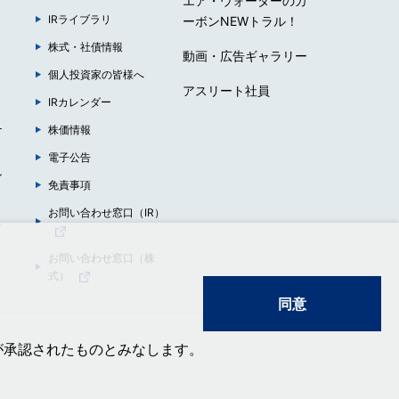
エア・ウォーターのカ
IRライブラリ
ーボンNEWトラル！
株式・社債情報
動画・広告ギャラリー
個人投資家の皆様へ
アスリート社員
IRカレンダー
ナ
株価情報
電子公告
ン
免責事項
お問い合わせ窓口（IR）
ュ
お問い合わせ窓口（株
式）
同意
が承認されたものとみなします。