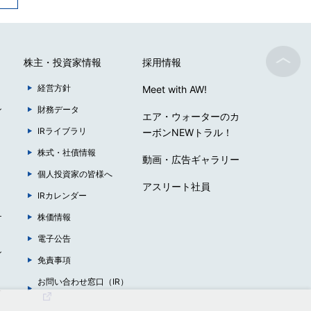
株主・投資家情報
採用情報
経営方針
Meet with AW!
ン
財務データ
エア・ウォーターのカ
IRライブラリ
ーボンNEWトラル！
株式・社債情報
動画・広告ギャラリー
個人投資家の皆様へ
アスリート社員
IRカレンダー
ナ
株価情報
電子公告
ン
免責事項
お問い合わせ窓口（IR）
ュ