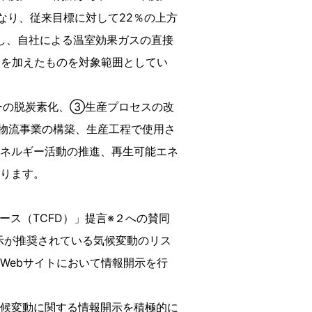
なり、従来目標に対して22％の上方
し、自社による温室効果ガスの直接
2）を加えたものを対象範囲としてい
ーの脱炭素化、③生産プロセスの改
物流事業の構築、生産工程で使用さ
ネルギー活動の推進、再生可能エネ
ります。
ース（TCFD）」提言※２への賛同
開示が推奨されている気候変動のリス
Webサイトにおいて情報開示を行
候変動に関する情報開示を積極的に