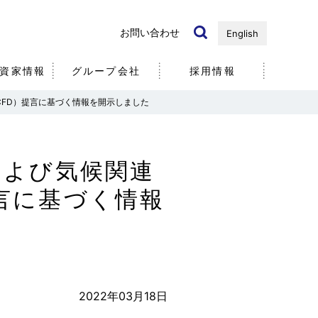
お問い合わせ
English
資家情報
グループ会社
採用情報
FD）提言に基づく情報を開示しました
国内・海外）
ノベーション
リ
近年の研究開発事例
個人投資家の皆様へ
および気候関連
社
言に基づく情報
社員
5分で分かる
エア・ウォーター
2022年03月18日