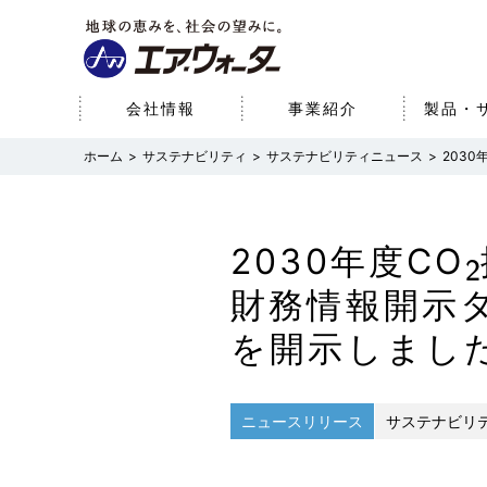
会社情報
事業紹介
製品・
サステナビリティ
サステナビリティニュース
2030
会社情報
事業紹介
研究開発
サステナビリティ
株主・投資家情報
経営理念
産業事業（産業ガス・エネ
サステナブルビジョン
経営方針
基本情報
医療事業
研究開発体制
環境
財務データ
研究開発への取り組み
2030年度CO
ルギー）
パーパス
SDGsへの取り組み
役員一覧
社会
財務情報開示
コーポレート・ガ
を開示しまし
ニュースリリース
サステナビリ