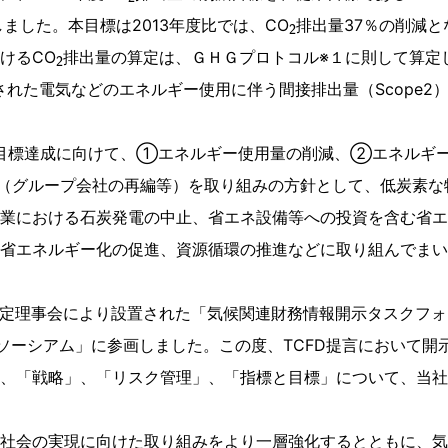
2
ました。本目標は2013年度比では、CO
排出量37％の削減と
2
けるCO
排出量の算定は、ＧＨＧプロトコル※１に則して算定
給された電気などのエネルギー使用に伴う間接排出量（Scope
の目標達成に向けて、①エネルギー使用量の削減、②エネルギ
（グループ会社の再編等）を取り組みの方針として、低炭素な
業における石炭発電の中止、省エネ設備等への投資を含む省エ
省エネルギー化の促進、資源循環の推進などに取り組んでまい
安定理事会により設置された「気候関連財務情報開示タスクフォ
ンソーシアム」に参画しました。この度、TCFD提言において
、「戦略」、「リスク管理」、「指標と目標」について、当社
社会の実現に向けた取り組みをより一層強化するとともに、気