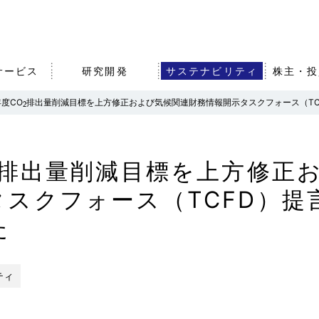
サービス
研究開発
サステナビリティ
株主・投
2
年度CO
排出量削減目標を上方修正および気候関連財務情報開示タスクフォース（TC
2
沿革・歴史
農業・食品事業
知的財産戦略
株式・社債情報
事業拠点（
その他事業
オープンイ
IRライブラ
排出量削減目標を上方修正
組織図
グループ会
タスクフォース（TCFD）提
バナンス
エア・ウォーターの強みと
アスリート
事業成長戦略
た
ティ