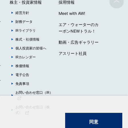
株主・投資家情報
採用情報
経営方針
Meet with AW!
ン
財務データ
エア・ウォーターのカ
IRライブラリ
ーボンNEWトラル！
株式・社債情報
動画・広告ギャラリー
個人投資家の皆様へ
アスリート社員
IRカレンダー
ナ
株価情報
電子公告
ン
免責事項
お問い合わせ窓口（IR）
ュ
お問い合わせ窓口（株
式）
同意