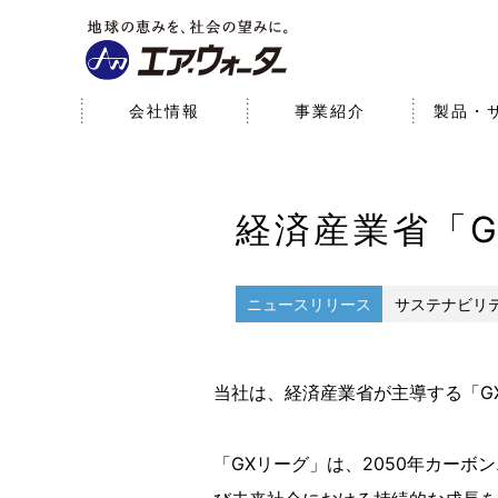
会社情報
事業紹介
製品・
会社情報
事業紹介
研究開発
サステナビリティ
株主・投資家情報
経済産業省「
経営理念
産業事業（産業ガス・エネ
サステナブルビジョン
経営方針
基本情報
医療事業
研究開発体制
環境
財務データ
研究開発への取り組み
ルギー）
パーパス
SDGsへの取り組み
役員一覧
社会
コーポレート・ガ
ニュースリリース
サステナビリ
当社は、経済産業省が主導する「G
「GXリーグ」は、2050年カー