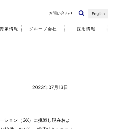
お問い合わせ
English
資家情報
グループ会社
採用情報
国内・海外）
ノベーション
リ
近年の研究開発事例
個人投資家の皆様へ
社
社員
5分で分かる
2023年07月13日
エア・ウォーター
ーション（GX）に挑戦し現在およ