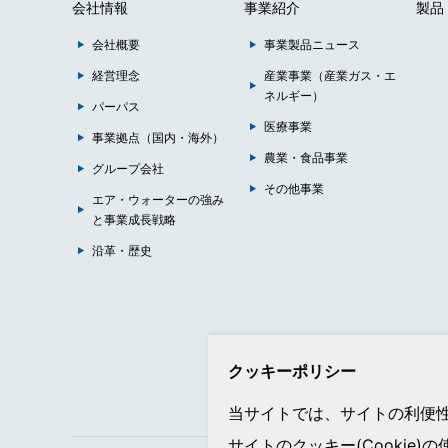
会社情報
事業紹介
製品
会社概要
事業製品ニュース
経営理念
産業事業（産業ガス・エ
ネルギー）
パーパス
医療事業
事業拠点（国内・海外）
農業・食品事業
グループ会社
その他事業
エア・ウォーターの強み
と事業成長戦略
沿革・歴史
クッキーポリシー
当サイトでは、サイトの利便性向
サイトのクッキー(Cookie)