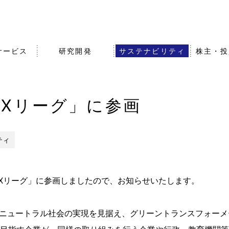
サービス
研究開発
サステナビリティ
株主・投
GXリーグ」に参画
沿革・歴史
農業・食品事業
知的財産戦略
株式・社債情報
事業拠点（
その他事業
オープンイ
IRライブラ
組織図
グループ会
バナンス
エア・ウォーターの強みと
アスリート
ティ
事業成長戦略
Xリーグ」に参画しましたので、お知らせいたします。
ボンニュートラル社会の実現を見据え、グリーントランスフォーメ