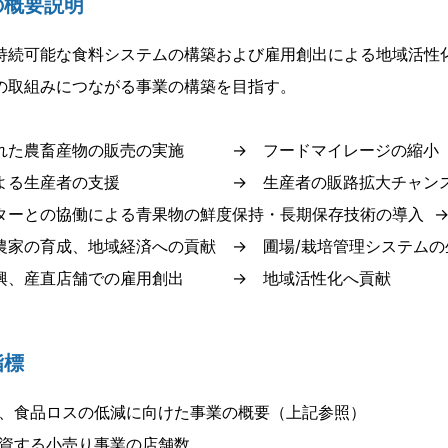
の概要説明
持続可能な食料システムの構築および雇用創出による地域活性
の取組みにつながる事業の構築を目指す。
れた農畜産物の販売の実施 → フードマイレージの縮小
による生産者の支援 → 生産者の販路拡大チャンス
ターとの協働による青果物の鮮度保持・長期保存技術の導入 
農家の育成、地域経済への貢献 → 圃場/栽培管理システムの
興、産直店舗での雇用創出 → 地域活性化へ貢献
指標
、食品ロスの低減に向けた事業の概要（上記参照）
資する小売り事業の店舗数