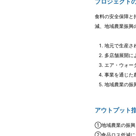
プロジェクト
食料の安全保障と
減、地域農業振興
地元で生産さ
多店舗展開
エア・ウォー
事業を通じた
地域農業の振
アウトプット
①地域農業の振興
②食品ロス低減に