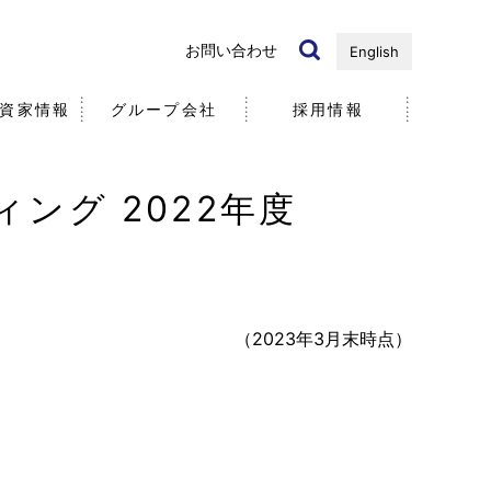
お問い合わせ
English
資家情報
グループ会社
採用情報
ング 2022年度
国内・海外）
ノベーション
リ
近年の研究開発事例
個人投資家の皆様へ
社
社員
5分で分かる
（2023年3月末時点）
エア・ウォーター