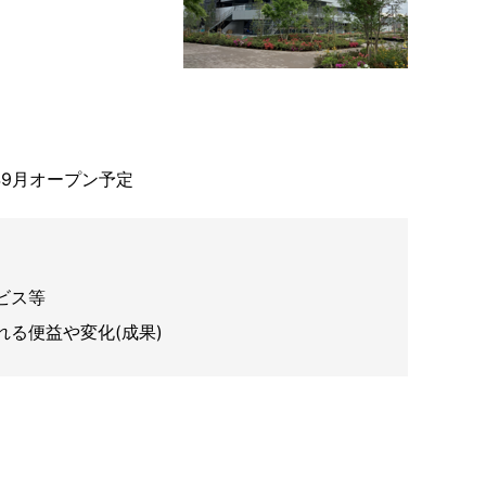
年9月オープン予定
ビス等
る便益や変化(成果)