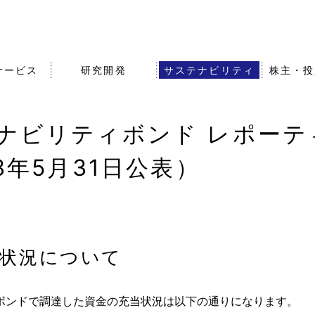
サービス
研究開発
サステナビリティ
株主・投
ナビリティボンド レポーティ
沿革・歴史
農業・食品事業
知的財産戦略
株式・社債情報
事業拠点（
その他事業
オープンイ
IRライブラ
3年5月31日公表）
組織図
グループ会
バナンス
エア・ウォーターの強みと
アスリート
事業成長戦略
状況について
ボンドで調達した資金の充当状況は以下の通りになります。