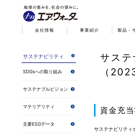
会社情報
事業紹介
製品・
会社情報
事業紹介
研究開発
サステナビリティ
株主・投資家情報
サステ
サステナビリティ
経営理念
産業事業（産業ガス・エネ
サステナブルビジョン
経営方針
基本情報
医療事業
研究開発体制
環境
財務データ
研究開発への取り組み
（202
ルギー）
SDGsへの取り組み
パーパス
SDGsへの取り組み
役員一覧
社会
コーポレート・ガ
サステナブルビジョン
マテリアリティ
資金充当
主要ESGデータ
サステナビリティ