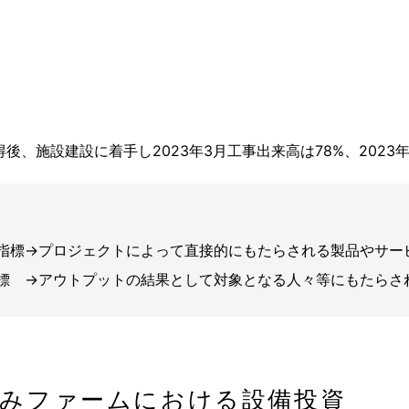
取得後、施設建設に着手し2023年3月工事出来高は78%、2023
指標→プロジェクトによって直接的にもたらされる製品やサー
標 →アウトプットの結果として対象となる人々等にもたらされ
恵みファームにおける設備投資