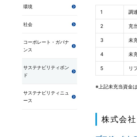
環境
1
調
社会
2
充
3
未
コーポレート・ガバナ
ンス
4
未
サステナビリティボン
5
リ
ド
※上記未充当資金
サステナビリティニュ
ース
株式会社