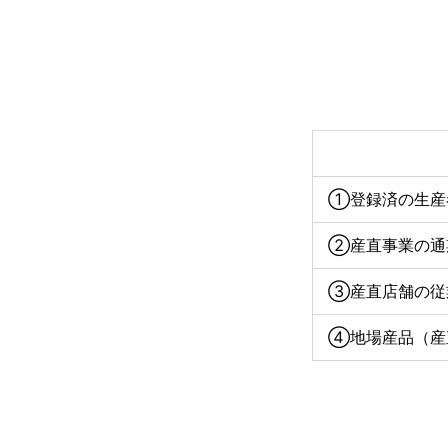
①登録済の生産
②産直事業の通
③産直店舗の従
④地場産品（産