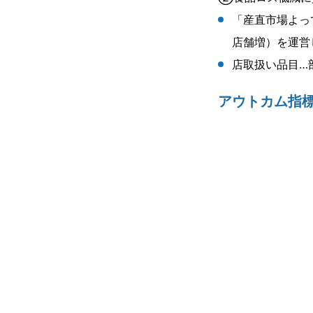
「産直市場よって
店舗増）を運営
店取扱い品目…
アウトカム指