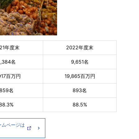
021年度末
2022年度末
9,384名
9,651名
,917百万円
19,865百万円
859名
893名
88.3%
88.5%
ームページは