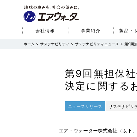
会社情報
事業紹介
製品・
サステナビリティ
サステナビリティニュース
第9回
会社情報
事業紹介
研究開発
サステナビリティ
株主・投資家情報
経営理念
産業事業（産業ガス・エネ
サステナブルビジョン
経営方針
基本情報
医療事業
研究開発体制
環境
財務データ
研究開発への取り組み
第9回無担保
ルギー）
パーパス
SDGsへの取り組み
役員一覧
社会
決定に関する
コーポレート・ガ
ニュースリリース
サステナビリ
エア・ウォーター株式会社（以下、