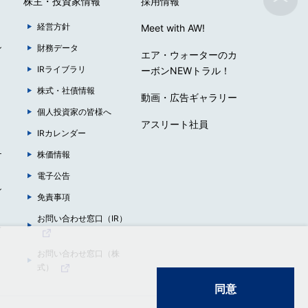
株主・投資家情報
採用情報
経営方針
Meet with AW!
ン
財務データ
エア・ウォーターのカ
IRライブラリ
ーボンNEWトラル！
株式・社債情報
動画・広告ギャラリー
個人投資家の皆様へ
アスリート社員
IRカレンダー
ナ
株価情報
電子公告
ン
免責事項
お問い合わせ窓口（IR）
ュ
お問い合わせ窓口（株
式）
同意