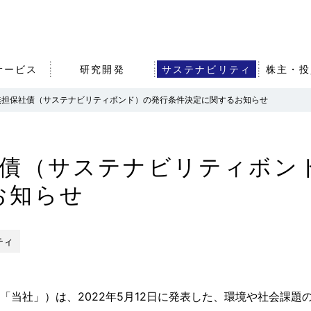
サービス
研究開発
サステナビリティ
株主・投
無担保社債（サステナビリティボンド）の発行条件決定に関するお知らせ
沿革・歴史
農業・食品事業
知的財産戦略
株式・社債情報
事業拠点（
その他事業
オープンイ
IRライブラ
社債（サステナビリティボン
組織図
グループ会
お知らせ
バナンス
エア・ウォーターの強みと
アスリート
事業成長戦略
ティ
「当社」）は、2022年5月12日に発表した、環境や社会課題