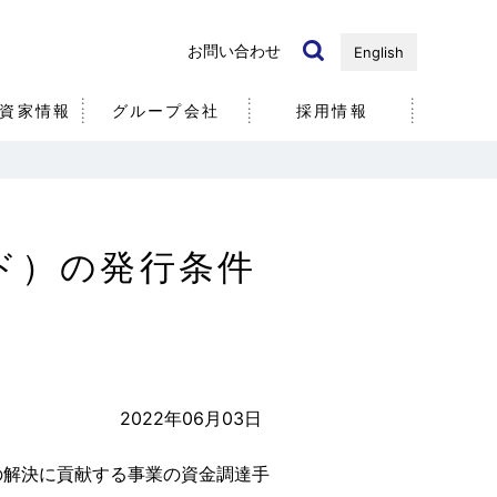
お問い合わせ
English
資家情報
グループ会社
採用情報
国内・海外）
ノベーション
リ
近年の研究開発事例
個人投資家の皆様へ
ド）の発行条件
社
社員
5分で分かる
エア・ウォーター
2022年06月03日
の解決に貢献する事業の資金調達手