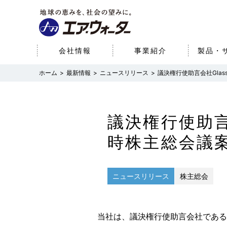
会社情報
事業紹介
製品・
最新情報
ニュースリリース
議決権行使助言会社Gla
会社情報
事業紹介
研究開発
サステナビリティ
株主・投資家情報
経営理念
産業事業（産業ガス・エネ
サステナブルビジョン
経営方針
基本情報
医療事業
研究開発体制
環境
財務データ
研究開発への取り組み
議決権行使助言会
ルギー）
パーパス
SDGsへの取り組み
役員一覧
社会
時株主総会議
コーポレート・ガ
ニュースリリース
株主総会
当社は、議決権行使助言会社であるGlas