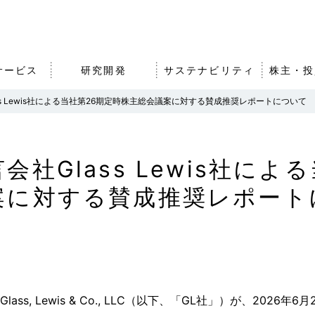
サービス
研究開発
サステナビリティ
株主・投
ss Lewis社による当社第26期定時株主総会議案に対する賛成推奨レポートについて
沿革・歴史
農業・食品事業
知的財産戦略
株式・社債情報
事業拠点（
その他事業
オープンイ
IRライブラ
社Glass Lewis社によ
組織図
グループ会
案に対する賛成推奨レポート
バナンス
エア・ウォーターの強みと
アスリート
事業成長戦略
s, Lewis & Co., LLC（以下、「GL社」）が、2026