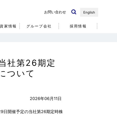
お問い合わせ
English
資家情報
グループ会社
採用情報
国内・海外）
ノベーション
リ
近年の研究開発事例
個人投資家の皆様へ
る当社第26期定
社
について
社員
5分で分かる
エア・ウォーター
2026年06月11日
年6月29日開催予定の当社第26期定時株